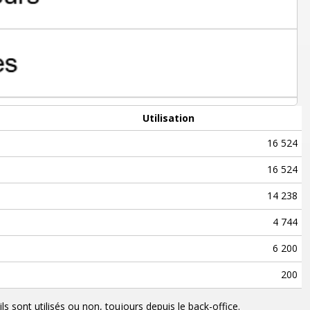
Utilisation
16 524
16 524
14 238
4 744
6 200
200
 sont utilisés ou non, toujours depuis le back-office.